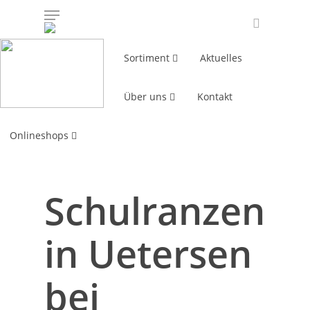
Sortiment
Aktuelles
Über uns
Kontakt
Home
»
Kinder, Schule & Ausbildung
»
Schulranzen
Onlineshops
Schulranzen
in Uetersen
bei