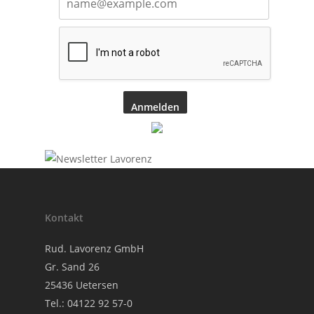
Anmelden
Kontakt
Rud. Lavorenz GmbH
Gr. Sand 26
25436 Uetersen
Tel.:
04122 92 57-0