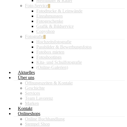
Herrnhuter & Räder
Foto-Service
Fotodrucke & Leinwände
Einrahmungen
Fotogeschenke
Grafik & Bildservice
Copyshop
Fotografie
Hochzeitsfotografie
Passbilder & Bewerbungsfotos
Fotobox mieten
Fotoshootings
Kita- und Schulfotografie
(Online-Galerien)
Aktuelles
Über uns
Öffnungszeiten & Kontakt
Geschichte
Services
Team Lavorenz
Marken
Kontakt
Onlineshops
Online Buchhandlung
Stempel Shop