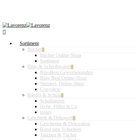
Sortiment
Bücher
Bücher Online-Shop
Sortiment
Büro & Schreibwaren
BüroBest Gewerbekunden
Büro Best Online-Shop
Stempel- Online-Shop
Copyshop
Kinder & Schule
Schulranzen
Hefte, Füller & Co
tonies
Geschenk & Dekowelt
Geschenke & Dekoration
Rund ums Schreiben
Taschen & Tücher