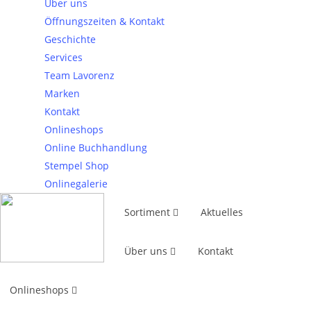
Über uns
Kontakt
Öffnungszeiten & Kontakt
Rud. Lavorenz GmbH
Geschichte
Gr. Sand 26
Services
25436 Uetersen
Team Lavorenz
Tel.:
04122 92 57-0
Marken
Fax:
04122 92 57-28
Kontakt
info@lavorenz.de
Onlineshops
Online Buchhandlung
Stempel Shop
Onlinegalerie
Sortiment
Aktuelles
Über uns
Kontakt
© 2026 Rud. Lavorenz GmbH
Onlineshops
Impressum