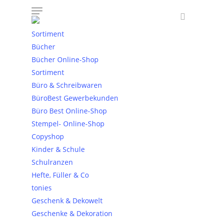
Sortiment
Bücher
Bücher Online-Shop
Sortiment
Büro & Schreibwaren
Home
»
DEKNUDT
BüroBest Gewerbekunden
Büro Best Online-Shop
Stempel- Online-Shop
Copyshop
Kinder & Schule
Schulranzen
Hefte, Füller & Co
tonies
Newsletter
Geschenk & Dekowelt
Geschenke & Dekoration
Immer aktuell informiert über Angebote,